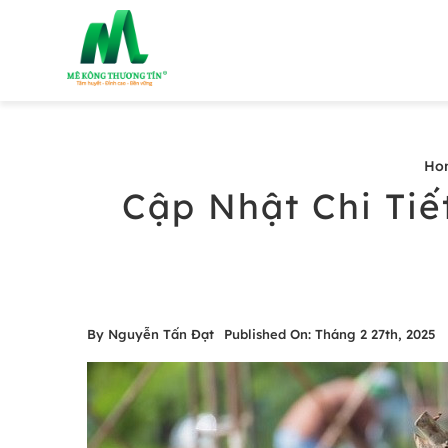
Skip
to
content
Ho
Cập Nhật Chi Ti
By
Nguyễn Tấn Đạt
Published On: Tháng 2 27th, 2025