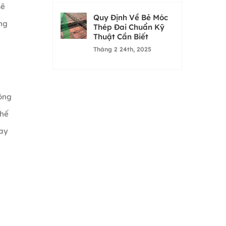
sẽ
Quy Định Về Bẻ Móc
ng
Thép Đai Chuẩn Kỹ
Thuật Cần Biết
Tháng 2 24th, 2025
công
thế
hay