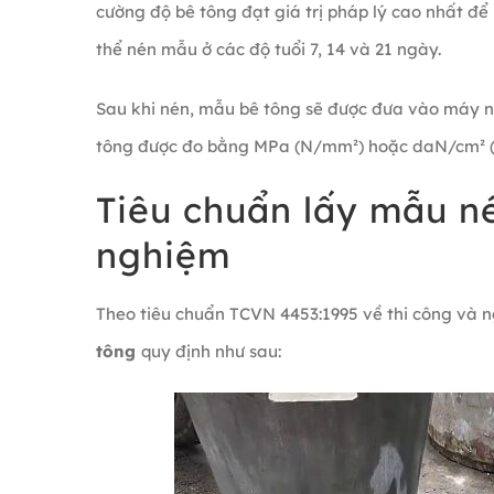
cường độ bê tông đạt giá trị pháp lý cao nhất để 
thể nén mẫu ở các độ tuổi 7, 14 và 21 ngày.
Sau khi nén, mẫu bê tông sẽ được đưa vào máy n
tông được đo bằng MPa (N/mm²) hoặc daN/cm² (
Tiêu chuẩn lấy mẫu n
nghiệm
Theo tiêu chuẩn TCVN 4453:1995 về thi công và n
tông
quy định như sau: