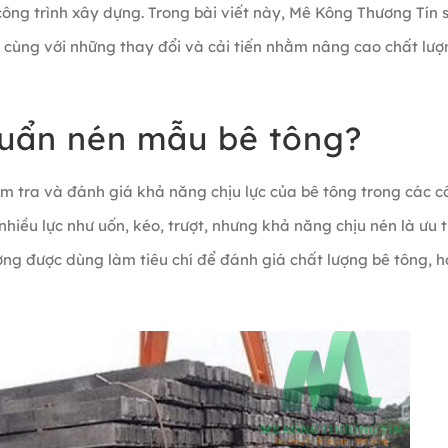
ông trình xây dựng. Trong bài viết này, Mê Kông Thương Tín 
 cùng với những thay đổi và cải tiến nhằm nâng cao chất lượ
chuẩn nén mẫu bê tông?
ểm tra và đánh giá khả năng chịu lực của bê tông trong các 
nhiều lực như uốn, kéo, trượt, nhưng khả năng chịu nén là ưu 
ường được dùng làm tiêu chí để đánh giá chất lượng bê tông, 