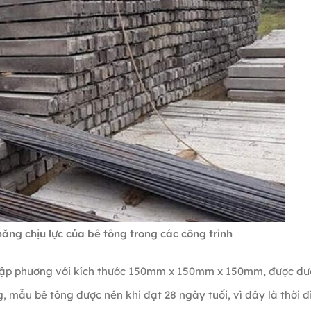
ăng chịu lực của bê tông trong các công trình
 lập phương với kích thước 150mm x 150mm x 150mm, được d
 mẫu bê tông được nén khi đạt 28 ngày tuổi, vì đây là thời 