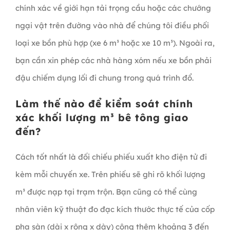
chính xác về giới hạn tải trọng cầu hoặc các chướng
ngại vật trên đường vào nhà để chúng tôi điều phối
loại xe bồn phù hợp (xe 6 m³ hoặc xe 10 m³). Ngoài ra,
bạn cần xin phép các nhà hàng xóm nếu xe bồn phải
đậu chiếm dụng lối đi chung trong quá trình đổ.
Làm thế nào để kiểm soát chính
xác khối lượng m³ bê tông giao
đến?
Cách tốt nhất là đối chiếu phiếu xuất kho điện tử đi
kèm mỗi chuyến xe. Trên phiếu sẽ ghi rõ khối lượng
m³ được nạp tại trạm trộn. Bạn cũng có thể cùng
nhân viên kỹ thuật đo đạc kích thước thực tế của cốp
pha sàn (dài x rộng x dày) cộng thêm khoảng 3 đến