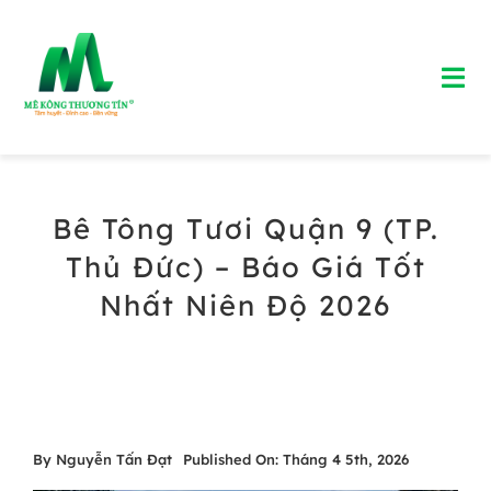
Skip
to
Tog
content
Nav
Trang chủ
Bê Tông Tươi Quận 9 (TP.
Giới Thiệu
Thủ Đức) – Báo Giá Tốt
Bảng Giá Bê Tông Tươi
Nhất Niên Độ 2026
Blog
Liên Hệ
By
Nguyễn Tấn Đạt
Published On: Tháng 4 5th, 2026
Hotline