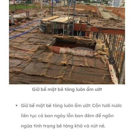
Giữ bề mặt bê tông luôn ẩm ướt
Giữ bề mặt bê tông luôn ẩm ướt: Cần tưới nước
liên tục cả ban ngày lẫn ban đêm để ngăn
ngừa tình trạng bê tông khô và nứt nẻ.