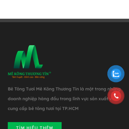
Bê Tông Tươi Mê Kông Thương Tín là một trong những
doanh nghiệp hàng đầu trong lĩnh vực sản xuất và
cung cấp bê tông tươi tại TP.HCM
TÌM HIỂU THÊM