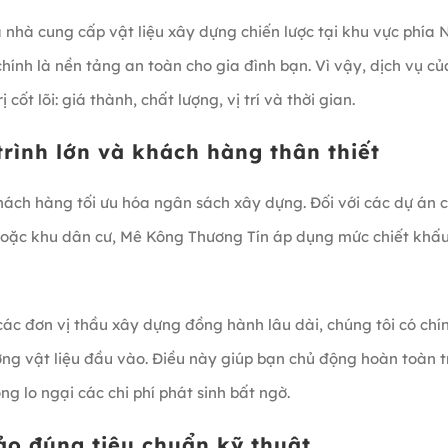
 nhà cung cấp vật liệu xây dựng chiến lược tại khu vực phía
hính là nền tảng an toàn cho gia đình bạn. Vì vậy, dịch vụ củ
cốt lõi: giá thành, chất lượng, vị trí và thời gian.
trình lớn và khách hàng thân thiết
 khách hàng tối ưu hóa ngân sách xây dựng. Đối với các dự án 
hoặc khu dân cư, Mê Kông Thương Tín áp dụng mức chiết khấ
các đơn vị thầu xây dựng đồng hành lâu dài, chúng tôi có chí
ường vật liệu đầu vào. Điều này giúp bạn chủ động hoàn toàn 
ng lo ngại các chi phí phát sinh bất ngờ.
o đúng tiêu chuẩn kỹ thuật