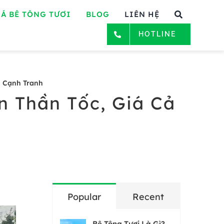
Á BÊ TÔNG TƯƠI
BLOG
LIÊN HỆ
HOTLINE
ả Cạnh Tranh
n Thần Tốc, Giá Cả
Popular
Recent
Bê Tông Tươi Là Gì?