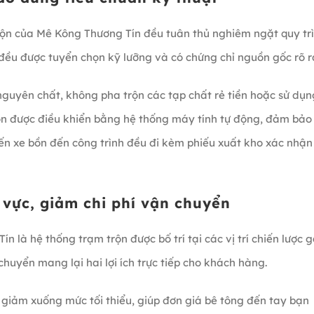
rộn của Mê Kông Thương Tín đều tuân thủ nghiêm ngặt quy tr
 đều được tuyển chọn kỹ lưỡng và có chứng chỉ nguồn gốc rõ r
nguyên chất, không pha trộn các tạp chất rẻ tiền hoặc sử dụn
rộn được điều khiển bằng hệ thống máy tính tự động, đảm bảo 
yến xe bồn đến công trình đều đi kèm phiếu xuất kho xác nhận
 vực, giảm chi phí vận chuyển
 là hệ thống trạm trộn được bố trí tại các vị trí chiến lược 
uyển mang lại hai lợi ích trực tiếp cho khách hàng.
c giảm xuống mức tối thiểu, giúp đơn giá bê tông đến tay bạn