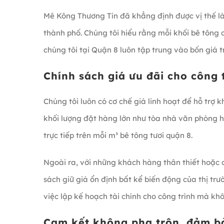
Mê Kông Thương Tín đã khẳng định được vị thế là
thành phố. Chúng tôi hiểu rằng mỗi khối bê tông c
chúng tôi tại Quận 8 luôn tập trung vào bốn giá trị 
Chính sách giá ưu đãi cho công 
Chúng tôi luôn có cơ chế giá linh hoạt để hỗ trợ
khối lượng đặt hàng lớn như tòa nhà văn phòng 
trực tiếp trên mỗi m³ bê tông tươi quận 8.
Ngoài ra, với những khách hàng thân thiết hoặc 
sách giữ giá ổn định bất kể biến động của thị tr
việc lập kế hoạch tài chính cho công trình mà khô
Cam kết không pha trộn, đảm bả