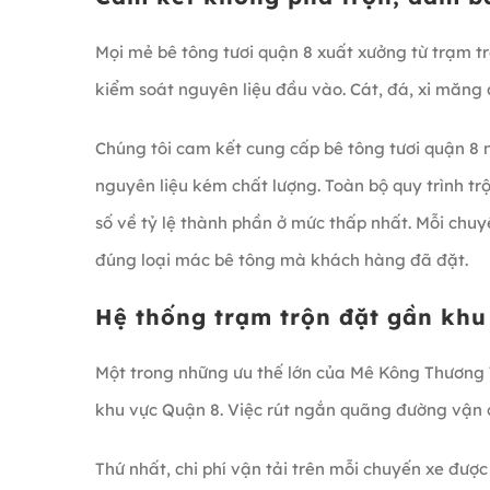
Mọi mẻ bê tông tươi quận 8 xuất xưởng từ trạm t
kiểm soát nguyên liệu đầu vào. Cát, đá, xi măng
Chúng tôi cam kết cung cấp bê tông tươi quận 8 
nguyên liệu kém chất lượng. Toàn bộ quy trình t
số về tỷ lệ thành phần ở mức thấp nhất. Mỗi chu
đúng loại mác bê tông mà khách hàng đã đặt.
Hệ thống trạm trộn đặt gần khu
Một trong những ưu thế lớn của Mê Kông Thương Tín
khu vực Quận 8. Việc rút ngắn quãng đường vận ch
Thứ nhất, chi phí vận tải trên mỗi chuyến xe đượ