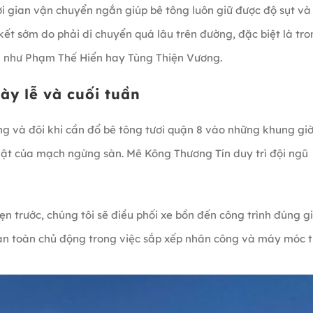
hời gian vận chuyển ngắn giúp bê tông luôn giữ được độ sụt và
kết sớm do phải di chuyển quá lâu trên đường, đặc biệt là tr
ng như Phạm Thế Hiển hay Tùng Thiện Vương.
ày lễ và cuối tuần
g và đôi khi cần đổ bê tông tươi quận 8 vào những khung gi
uật của mạch ngừng sàn. Mê Kông Thương Tín duy trì đội ngũ
hẹn trước, chúng tôi sẽ điều phối xe bồn đến công trình đúng gi
oàn toàn chủ động trong việc sắp xếp nhân công và máy móc t