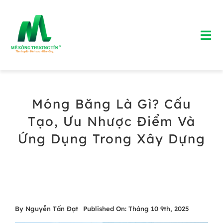
Skip
to
Tog
content
Nav
Trang chủ
Móng Băng Là Gì? Cấu
Giới Thiệu
Tạo, Ưu Nhược Điểm Và
Bảng Giá Bê Tông Tươi
Ứng Dụng Trong Xây Dựng
Blog
Liên Hệ
By
Nguyễn Tấn Đạt
Published On: Tháng 10 9th, 2025
Hotline