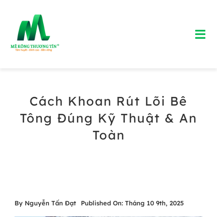
Skip
to
Tog
content
Nav
Trang chủ
Cách Khoan Rút Lõi Bê
Giới Thiệu
Tông Đúng Kỹ Thuật & An
Bảng Giá Bê Tông Tươi
Toàn
Blog
Liên Hệ
By
Nguyễn Tấn Đạt
Published On: Tháng 10 9th, 2025
Hotline