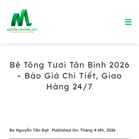
Skip
to
Tog
content
Nav
Trang chủ
Bê Tông Tươi Tân Bình 2026
Giới Thiệu
– Báo Giá Chi Tiết, Giao
Bảng Giá Bê Tông Tươi
Hàng 24/7
Blog
Liên Hệ
By
Nguyễn Tấn Đạt
Published On: Tháng 4 6th, 2026
Hotline