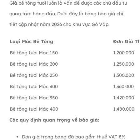
Giá bê tông tươi luôn là vấn đề được các chủ đầu tư
quan tâm hàng đầu. Dưới đây là bảng báo giá chi
tiết cập nhật năm 2026 cho khu vực Gò Vấp.
Loại Mác Bê Tông
Đơn Giá T
Bê tông tươi Mác 150
1.200.000
Bê tông tươi Mác 200
1.250.000
Bê tông tươi Mác 250
1.300.000
Bê tông tươi Mác 300
1.360.000
Bê tông tươi Mác 350
1.420.000
Bê tông tươi Mác 400
1.480.000
Các quy định quan trọng về báo giá:
Đơn giá trong bảng đã bao gồm thuế VAT 8%