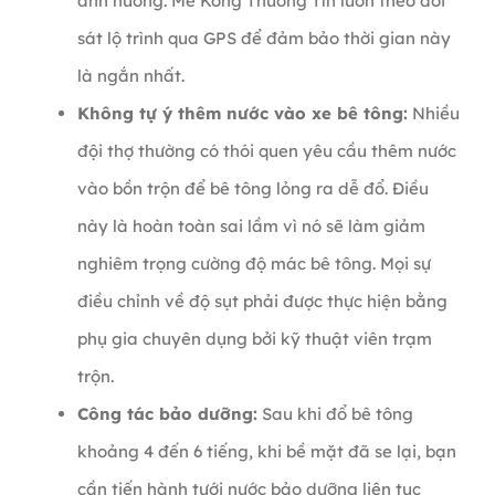
ảnh hưởng. Mê Kông Thương Tín luôn theo dõi
sát lộ trình qua GPS để đảm bảo thời gian này
là ngắn nhất.
Không tự ý thêm nước vào xe bê tông:
Nhiều
đội thợ thường có thói quen yêu cầu thêm nước
vào bồn trộn để bê tông lỏng ra dễ đổ. Điều
này là hoàn toàn sai lầm vì nó sẽ làm giảm
nghiêm trọng cường độ mác bê tông. Mọi sự
điều chỉnh về độ sụt phải được thực hiện bằng
phụ gia chuyên dụng bởi kỹ thuật viên trạm
trộn.
Công tác bảo dưỡng:
Sau khi đổ bê tông
khoảng 4 đến 6 tiếng, khi bề mặt đã se lại, bạn
cần tiến hành tưới nước bảo dưỡng liên tục