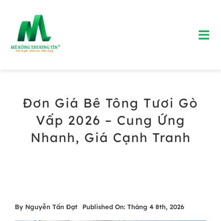
Skip
to
Tog
content
Nav
Trang chủ
Đơn Giá Bê Tông Tươi Gò
Giới Thiệu
Vấp 2026 – Cung Ứng
Bảng Giá Bê Tông Tươi
Nhanh, Giá Cạnh Tranh
Blog
Liên Hệ
By
Nguyễn Tấn Đạt
Published On: Tháng 4 8th, 2026
Hotline