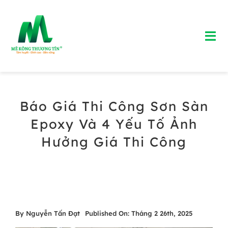
Skip
to
Tog
content
Nav
Trang chủ
Báo Giá Thi Công Sơn Sàn
Giới Thiệu
Epoxy Và 4 Yếu Tố Ảnh
Bảng Giá Bê Tông Tươi
Hưởng Giá Thi Công
Blog
Liên Hệ
By
Nguyễn Tấn Đạt
Published On: Tháng 2 26th, 2025
Hotline