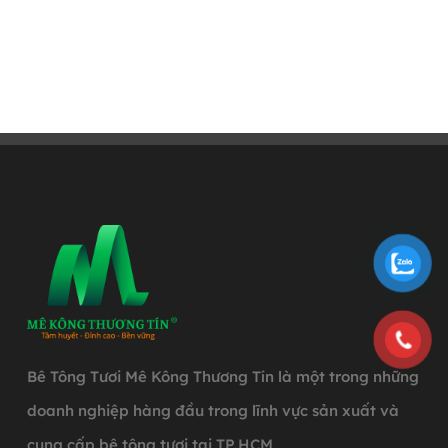
Bê Tông Tươi Mê Kông Thương Tín là một trong những
doanh nghiệp hàng đầu trong lĩnh vực sản xuất và
cung cấp bê tông tươi tại TP.HCM