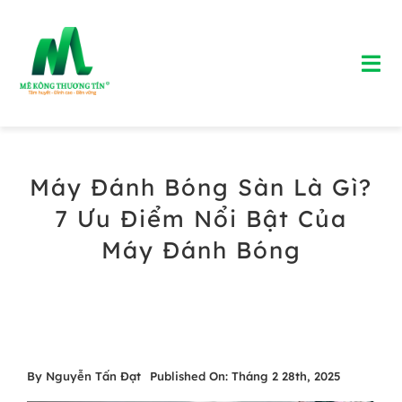
Skip
to
Tog
content
Nav
Trang chủ
Máy Đánh Bóng Sàn Là Gì?
Giới Thiệu
7 Ưu Điểm Nổi Bật Của
Bảng Giá Bê Tông Tươi
Máy Đánh Bóng
Blog
Liên Hệ
By
Nguyễn Tấn Đạt
Published On: Tháng 2 28th, 2025
Hotline