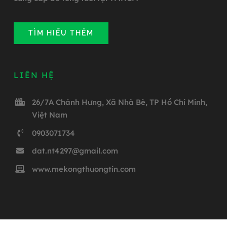
TÌM HIỂU THÊM
LIÊN HỆ
26/7A Chánh Hưng, Xã Nhà Bè, TP Hồ Chí Minh,
Việt Nam
0903071734
dat.nt4297@gmail.com
www.mekongthuongtin.com