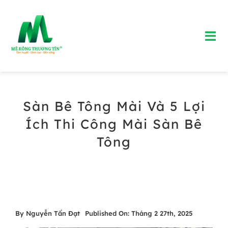
Skip
to
Tog
content
Nav
Trang chủ
Sàn Bê Tông Mài Và 5 Lợi
Giới Thiệu
Ích Thi Công Mài Sàn Bê
Bảng Giá Bê Tông Tươi
Tông
Blog
Liên Hệ
By
Nguyễn Tấn Đạt
Published On: Tháng 2 27th, 2025
Hotline