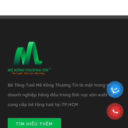
Bê Tông Tươi Mê Kông Thương Tín là một trong những
doanh nghiệp hàng đầu trong lĩnh vực sản xuất và
cung cấp bê tông tươi tại TP.HCM
TÌM HIỂU THÊM