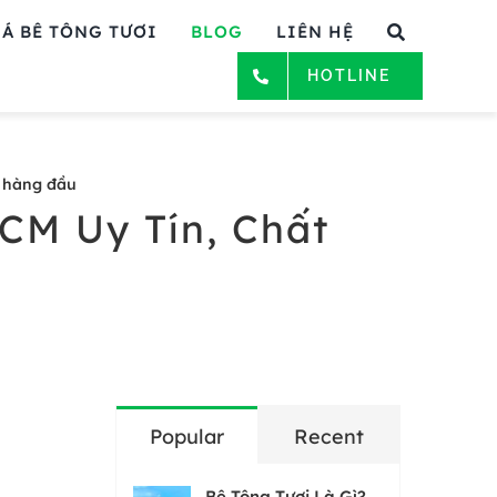
Á BÊ TÔNG TƯƠI
BLOG
LIÊN HỆ
HOTLINE
g hàng đầu
HCM Uy Tín, Chất
Popular
Recent
Bê Tông Tươi Là Gì?