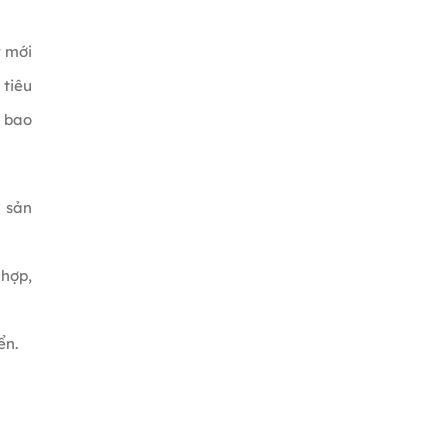
t mới
 tiêu
o bao
h sản
 hợp,
ển.