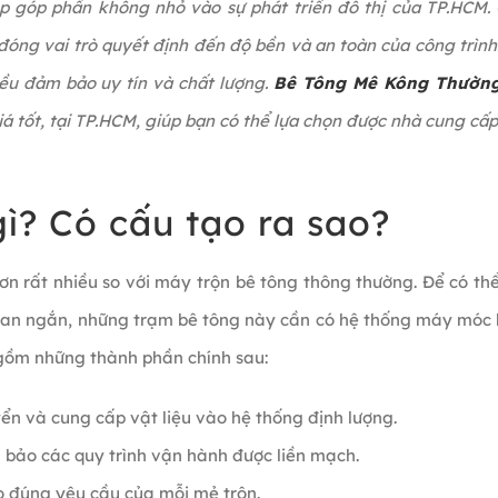
 góp phần không nhỏ vào sự phát triển đô thị của TP.HCM.
, đóng vai trò quyết định đến độ bền và an toàn của công trình
ều đảm bảo uy tín và chất lượng.
Bê Tông Mê Kông Thường
giá tốt, tại TP.HCM, giúp bạn có thể lựa chọn được nhà cung cấ
gì? Có cấu tạo ra sao?
n rất nhiều so với máy trộn bê tông thông thường. Để có th
gian ngắn, những trạm bê tông này cần có hệ thống máy móc
 gồm những thành phần chính sau:
ển và cung cấp vật liệu vào hệ thống định lượng.
 bảo các quy trình vận hành được liền mạch.
eo đúng yêu cầu của mỗi mẻ trộn.