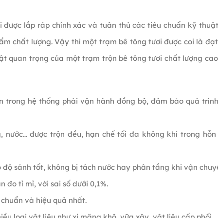
i được lắp ráp chính xác và tuân thủ các tiêu chuẩn kỹ thuậ
m chất lượng. Vậy thì một trạm bê tông tươi được coi là đạt
ật quan trọng của một trạm trộn bê tông tươi chất lượng ca
ận trong hệ thống phải vận hành đồng bộ, đảm bảo quá trìn
, nước… được trộn đều, hạn chế tối đa không khí trong hỗn
độ sánh tốt, không bị tách nước hay phân tầng khi vận chuy
 đo tỉ mỉ, với sai số dưới 0,1%.
n chuẩn và hiệu quả nhất.
ều loại vật liệu như xi măng khô, vữa xây, vật liệu cấp phối…