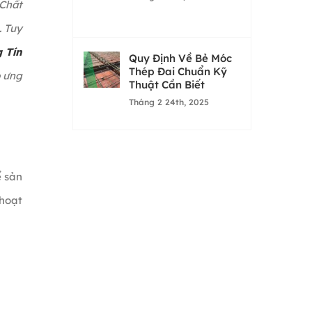
 Chất
. Tuy
 Tín
Quy Định Về Bẻ Móc
Thép Đai Chuẩn Kỹ
p ưng
Thuật Cần Biết
Tháng 2 24th, 2025
ể sản
 hoạt