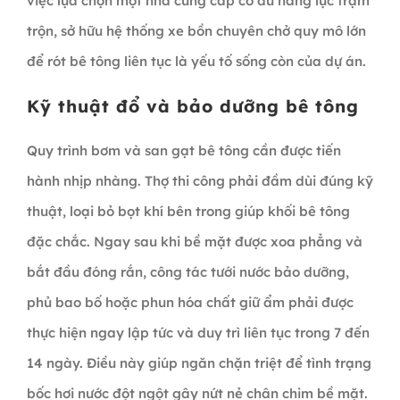
việc lựa chọn một nhà cung cấp có đủ năng lực trạm
trộn, sở hữu hệ thống xe bồn chuyên chở quy mô lớn
để rót bê tông liên tục là yếu tố sống còn của dự án.
Kỹ thuật đổ và bảo dưỡng bê tông
Quy trình bơm và san gạt bê tông cần được tiến
hành nhịp nhàng. Thợ thi công phải đầm dùi đúng kỹ
thuật, loại bỏ bọt khí bên trong giúp khối bê tông
đặc chắc. Ngay sau khi bề mặt được xoa phẳng và
bắt đầu đóng rắn, công tác tưới nước bảo dưỡng,
phủ bao bố hoặc phun hóa chất giữ ẩm phải được
thực hiện ngay lập tức và duy trì liên tục trong 7 đến
14 ngày. Điều này giúp ngăn chặn triệt để tình trạng
bốc hơi nước đột ngột gây nứt nẻ chân chim bề mặt.