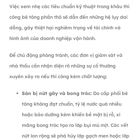
Việc xem nhẹ các tiêu chuẩn kỹ thuật trong khâu thi
công bê tông phần thô sẽ dẫn đến những hệ lụy dai
dẳng, gây thiệt hại nghiêm trọng về tài chính và
hình ảnh của doanh nghiệp vận hành.
Để chủ động phòng tránh, các đơn vị giám sát và
nhà thầu cần nhận diện rõ những sự cố thường
xuyên xảy ra nếu thi công kém chất lượng:
Sàn bị nứt gãy và bong tróc:
Do cấp phối bê
tông không đạt chuẩn, tỷ lệ nước quá nhiều
hoặc bảo dưỡng kém khiến bề mặt bị rỗ, xi
măng bong tróc tạo ra lớp bụi mù mịt. Các vết
nứt lan rộng sẽ phá hủy lớp gạch men hoặc lớp