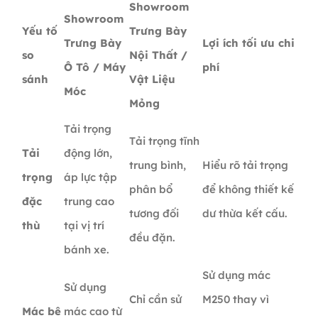
Showroom
Showroom
Yếu tố
Trưng Bày
Trưng Bày
Lợi ích tối ưu chi
so
Nội Thất /
Ô Tô / Máy
phí
sánh
Vật Liệu
Móc
Mỏng
Tải trọng
Tải trọng tĩnh
Tải
động lớn,
trung bình,
Hiểu rõ tải trọng
trọng
áp lực tập
phân bổ
để không thiết kế
đặc
trung cao
tương đối
dư thừa kết cấu.
thù
tại vị trí
đều đặn.
bánh xe.
Sử dụng mác
Sử dụng
Chỉ cần sử
M250 thay vì
Mác bê
mác cao từ