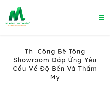
Skip
to
Tog
content
Nav
Trang chủ
Thi Công Bê Tông
Giới Thiệu
Showroom Đáp Ứng Yêu
Bảng Giá Bê Tông Tươi
Cầu Về Độ Bền Và Thẩm
Mỹ
Blog
Liên Hệ
Hotline