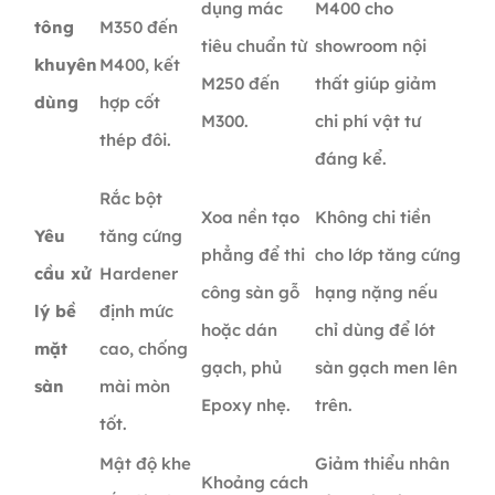
dụng mác
M400 cho
tông
M350 đến
tiêu chuẩn từ
showroom nội
khuyên
M400, kết
M250 đến
thất giúp giảm
dùng
hợp cốt
M300.
chi phí vật tư
thép đôi.
đáng kể.
Rắc bột
Xoa nền tạo
Không chi tiền
Yêu
tăng cứng
phẳng để thi
cho lớp tăng cứng
cầu xử
Hardener
công sàn gỗ
hạng nặng nếu
lý bề
định mức
hoặc dán
chỉ dùng để lót
mặt
cao, chống
gạch, phủ
sàn gạch men lên
sàn
mài mòn
Epoxy nhẹ.
trên.
tốt.
Mật độ khe
Giảm thiểu nhân
Khoảng cách