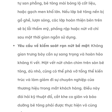
tự san phẳng, bê tông mài bóng lộ cốt liệu,
hoặc gạch men khổ lớn. Nếu lớp bê tông nền bị
gồ ghề, lượn sóng, các lớp hoàn thiện bên trên
sẽ bị lỗi thẩm mỹ, phồng rộp hoặc nứt vỡ chỉ
sau một thời gian ngắn sử dụng.
Yêu cầu về kiểm soát rạn nứt bề mặt:
Không
gian trưng bày cần sự sang trọng và hoàn hảo
không tì vết. Một vết nứt chân chim trên sàn bê
tông, dù nhỏ, cũng có thể phá vỡ tổng thể kiến
trúc và làm giảm đi sự chuyên nghiệp của
thương hiệu trong mắt khách hàng. Điều này
đòi hỏi kỹ thuật đổ, cắt khe co giãn và bảo
dưỡng bê tông phải được thực hiện vô cùng