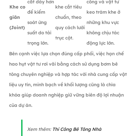
cắt dày hơn
công và vật tư
Khe co
khe cắt tiêu
để kiểm
keo trám khe ở
giãn
chuẩn, theo
soát ứng
những khu vực
(Joint)
quy cách lưới
suất do tải
không chịu tác
trục cột.
trọng lớn.
động lực lớn.
Bên cạnh việc lựa chọn đúng cấp phối, việc hạn chế
hao hụt vật tư rơi vãi bằng cách sử dụng bơm bê
tông chuyên nghiệp và hợp tác với nhà cung cấp vật
liệu uy tín, minh bạch về khối lượng cũng là chìa
khóa giúp doanh nghiệp giữ vững biên độ lợi nhuận
của dự án.
Xem thêm:
Thi Công Bê Tông Nhà