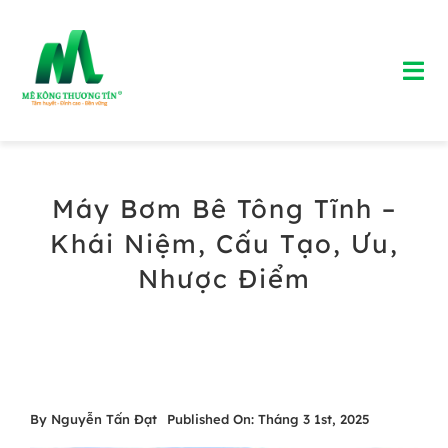
Skip
to
Tog
content
Nav
Trang chủ
Máy Bơm Bê Tông Tĩnh –
Giới Thiệu
Khái Niệm, Cấu Tạo, Ưu,
Bảng Giá Bê Tông Tươi
Nhược Điểm
Blog
Liên Hệ
By
Nguyễn Tấn Đạt
Published On: Tháng 3 1st, 2025
Hotline