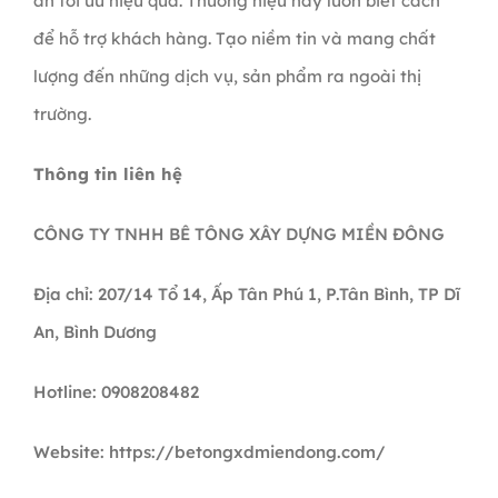
án tối ưu hiệu quả. Thương hiệu này luôn biết cách
để hỗ trợ khách hàng. Tạo niềm tin và mang chất
lượng đến những dịch vụ, sản phẩm ra ngoài thị
trường.
Thông tin liên hệ
CÔNG TY TNHH BÊ TÔNG XÂY DỰNG MIỀN ĐÔNG
Địa chỉ: 207/14 Tổ 14, Ấp Tân Phú 1, P.Tân Bình, TP Dĩ
An, Bình Dương
Hotline: 0908208482
Website: https://betongxdmiendong.com/