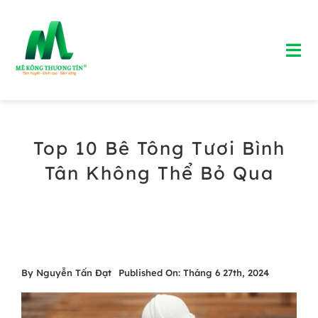
Skip
to
Tog
content
Nav
Trang chủ
Top 10 Bê Tông Tươi Bình
Giới Thiệu
Tân Không Thể Bỏ Qua
Bảng Giá Bê Tông Tươi
Blog
Liên Hệ
By
Nguyễn Tấn Đạt
Published On: Tháng 6 27th, 2024
Hotline