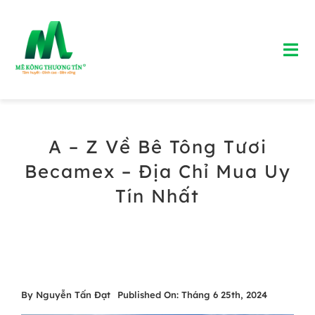
Skip
to
Tog
content
Nav
Trang chủ
A – Z Về Bê Tông Tươi
Giới Thiệu
Becamex – Địa Chỉ Mua Uy
Bảng Giá Bê Tông Tươi
Tín Nhất
Blog
Liên Hệ
By
Nguyễn Tấn Đạt
Published On: Tháng 6 25th, 2024
Hotline