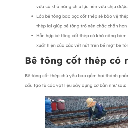
vừa có khả năng chịu lực nén vừa chịu được 
Lớp bê tông bao bọc cốt thép sẽ bảo vệ thé
thép lại giúp bê tông trở nên chắc chắn hơn
Hỗn hợp bê tông cốt thép có khả năng bám 
xuất hiện của các vết nứt trên bề mặt bê tô
Bê tông cốt thép có
Bê tông cốt thép chủ yếu bao gồm hai thành phần 
cấu tạo từ các vật liệu xây dựng cơ bản như sau: