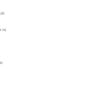
Cốt
a sự
ợc