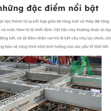
 những đặc điểm nổi bật
ợc tạo thành từ sự kết hợp giữa bê tông tươi và thép. Bê tông
 và nước theo tỷ lệ nhất định. Vật liệu này thường được sử d
ng kết, nó sẽ đảm nhận vai trò là kết cấu chịu lực chính, chị
ng bảo vệ công trình khỏi ảnh hưởng của các yếu tố thời tiết.