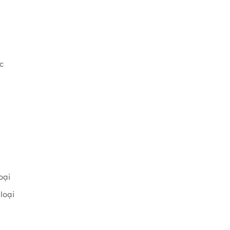
c
oại
loại