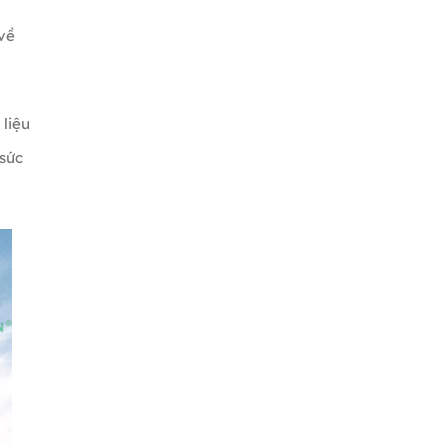
về
 liệu
 sức