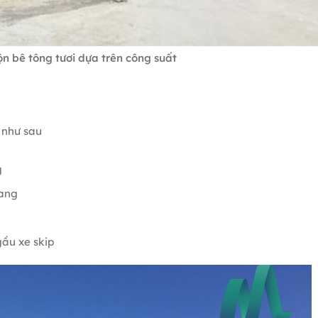
ộn bê tông tươi dựa trên công suất
 như sau
g
gang
gầu xe skip