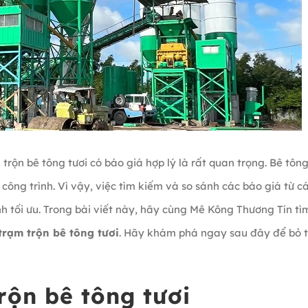
rộn bê tông tươi có báo giá hợp lý là rất quan trọng. Bê tôn
 công trình. Vì vậy, việc tìm kiếm và so sánh các báo giá từ c
h tối ưu. Trong bài viết này, hãy cùng Mê Kông Thương Tín tì
trạm trộn bê tông tươi
. Hãy khám phá ngay sau đây để bỏ t
rộn bê tông tươi