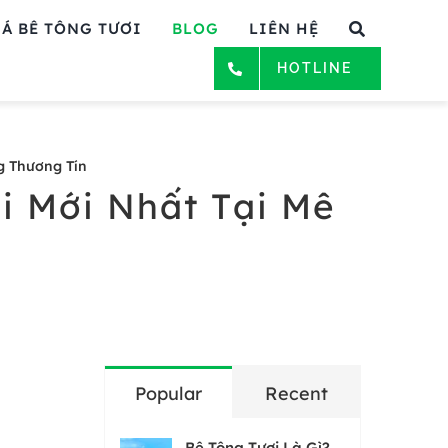
Á BÊ TÔNG TƯƠI
BLOG
LIÊN HỆ
HOTLINE
ng Thương Tín
i Mới Nhất Tại Mê
Popular
Recent
Bê Tông Tươi Là Gì?