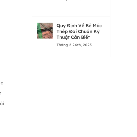
Quy Định Về Bẻ Móc
Thép Đai Chuẩn Kỹ
Thuật Cần Biết
Tháng 2 24th, 2025
g
ác
m
úi