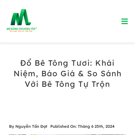
Skip
to
Tog
content
Nav
Trang chủ
Đổ Bê Tông Tươi: Khái
Giới Thiệu
Niệm, Báo Giá & So Sánh
Bảng Giá Bê Tông Tươi
Với Bê Tông Tự Trộn
Blog
Liên Hệ
By
Nguyễn Tấn Đạt
Published On: Tháng 6 25th, 2024
Hotline