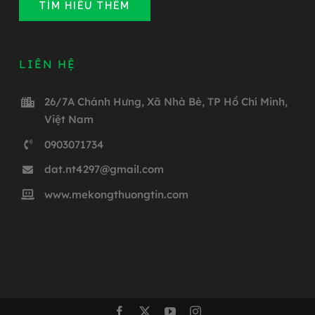
TÌM HIỂU THÊM
LIÊN HỆ
26/7A Chánh Hưng, Xã Nhà Bè, TP Hồ Chí Minh,
Việt Nam
0903071734
dat.nt4297@gmail.com
www.mekongthuongtin.com