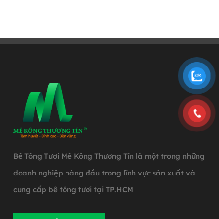
Bê Tông Tươi Mê Kông Thương Tín là một trong những
doanh nghiệp hàng đầu trong lĩnh vực sản xuất và
cung cấp bê tông tươi tại TP.HCM