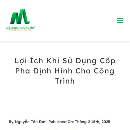
Skip
to
Tog
content
Nav
Trang chủ
Lợi Ích Khi Sử Dụng Cốp
Giới Thiệu
Pha Định Hình Cho Công
Bảng Giá Bê Tông Tươi
Trình
Blog
Liên Hệ
By
Nguyễn Tấn Đạt
Published On: Tháng 2 18th, 2025
Hotline