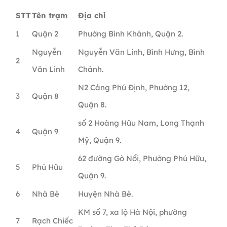
STT
Tên trạm
Địa chỉ
1
Quận 2
Phường Bình Khánh, Quận 2.
Nguyễn
Nguyễn Văn Linh, Bình Hưng, Bình
2
Văn Linh
Chánh.
N2 Cảng Phú Định, Phường 12,
3
Quận 8
Quận 8.
số 2 Hoàng Hữu Nam, Long Thạnh
4
Quận 9
Mỹ, Quận 9.
62 đường Gò Nổi, Phường Phú Hữu,
5
Phú Hữu
Quận 9.
6
Nhà Bè
Huyện Nhà Bè.
KM số 7, xa lộ Hà Nội, phường
7
Rạch Chiếc