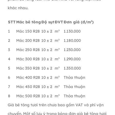
khác nhau.
STT
Mác bê tông
Độ sụt
ĐVT
Đơn giá (đ/m³)
1
Mác 150 R28
10 ± 2
m³
1.130.000
2
Mác 200 R28
10 ± 2
m³
1.180.000
3
Mác 250 R28
10 ± 2
m³
1.230.000
4
Mác 300 R28
10 ± 2
m³
1.290.000
5
Mác 350 R28
10 ± 2
m³
1.350.000
6
Mác 400 R28
10 ± 2
m³
Thỏa thuận
7
Mác 450 R28
10 ± 2
m³
Thỏa thuận
8
Mác 500 R28
10 ± 2
m³
Thỏa thuận
Giá bê tông tươi trên chưa bao gồm VAT và phí vận
chuyển. Một số lưu ý trong bảng đơn giá bê tông tươi