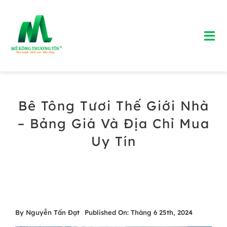
Skip
to
Tog
content
Nav
Trang chủ
Bê Tông Tươi Thế Giới Nhà
Giới Thiệu
– Bảng Giá Và Địa Chỉ Mua
Bảng Giá Bê Tông Tươi
Uy Tín
Blog
Liên Hệ
By
Nguyễn Tấn Đạt
Published On: Tháng 6 25th, 2024
Hotline