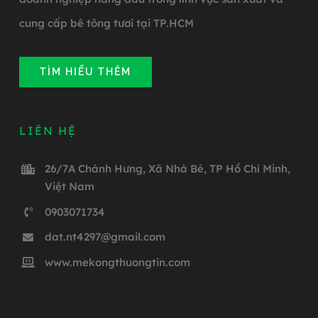
cung cấp bê tông tươi tại TP.HCM
TÌM HIỂU THÊM
LIÊN HỆ
26/7A Chánh Hưng, Xã Nhà Bè, TP Hồ Chí Minh,
Việt Nam
0903071734
dat.nt4297@gmail.com
www.mekongthuongtin.com