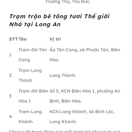
Trường Thọ, Thủ Đức.
Trạm trộn bê tông tươi Thế giới
Nhà tại Long An
STT
Tên
Vị trí
Trạm đôi Tân
Ấp Tân Cang, xã Phước Tân, Biên
1
Cang
Hòa.
Trạm Long
2
Long Thành.
Thành
Trạm đôi Biên
Số 5, KCN Biên Hòa 1, phường An
3
Hòa 1
Bình, Biên Hòa.
Trạm Long
KCN Long Khánh, xã Bình Lộc,
4
Khánh
Long Khánh.
Công suất hoạt động của mỗi trạm bê tông tươi của