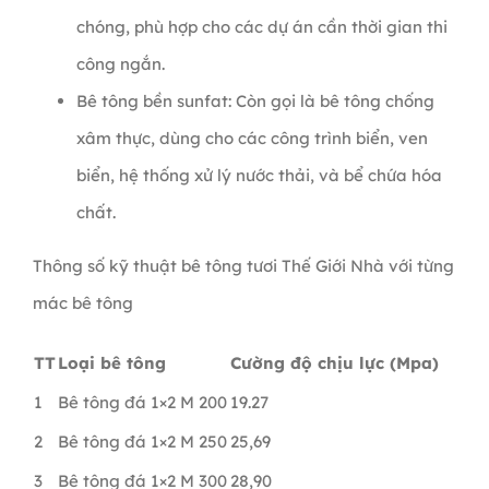
chóng, phù hợp cho các dự án cần thời gian thi
công ngắn.
Bê tông bền sunfat: Còn gọi là bê tông chống
xâm thực, dùng cho các công trình biển, ven
biển, hệ thống xử lý nước thải, và bể chứa hóa
chất.
Thông số kỹ thuật bê tông tươi Thế Giới Nhà với từng
mác bê tông
TT
Loại bê tông
Cường độ chịu lực (Mpa)
1
Bê tông đá 1×2 M 200
19.27
2
Bê tông đá 1×2 M 250
25,69
3
Bê tông đá 1×2 M 300
28,90